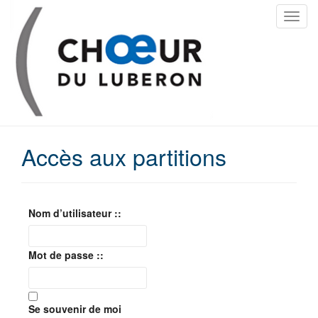
T
o
g
g
l
e
n
a
Accès aux partitions
v
i
g
a
Nom d’utilisateur ::
t
i
o
Mot de passe ::
n
Se souvenir de moi