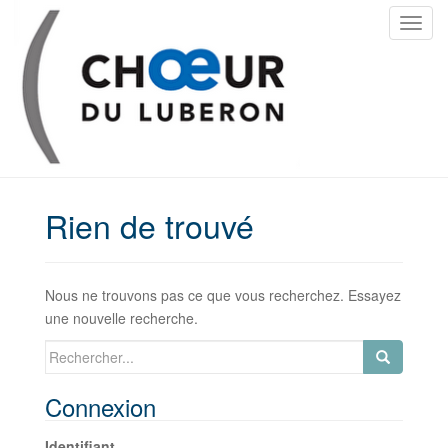
T
o
g
g
l
e
n
a
v
Rien de trouvé
i
g
a
Nous ne trouvons pas ce que vous recherchez. Essayez
t
une nouvelle recherche.
i
o
Search
n
for:
Connexion
Identifiant