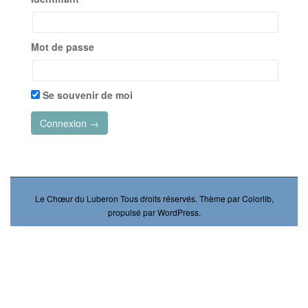
Mot de passe
Se souvenir de moi
Le Chœur du Luberon
Tous droits réservés. Thème par
Colorlib
,
propulsé par
WordPress
.