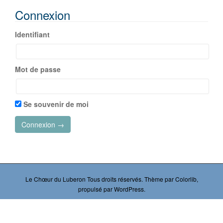
Connexion
Identifiant
Mot de passe
Se souvenir de moi
Le Chœur du Luberon
Tous droits réservés. Thème par
Colorlib
,
propulsé par
WordPress
.