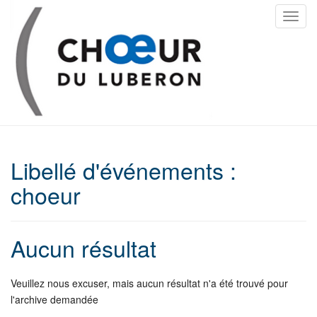
T
o
g
g
l
e
n
a
v
Libellé d'événements :
i
g
choeur
a
t
i
Aucun résultat
o
n
Veuillez nous excuser, mais aucun résultat n'a été trouvé pour
l'archive demandée