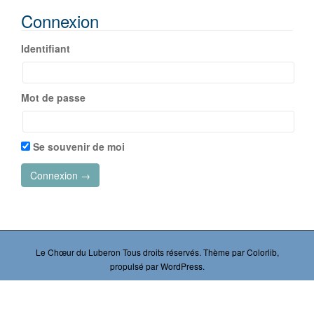
Connexion
Identifiant
Mot de passe
Se souvenir de moi
Le Chœur du Luberon
Tous droits réservés. Thème par
Colorlib
,
propulsé par
WordPress
.