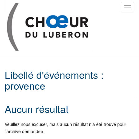
T
o
g
g
l
e
n
a
v
Libellé d'événements :
i
g
provence
a
t
i
Aucun résultat
o
n
Veuillez nous excuser, mais aucun résultat n'a été trouvé pour
l'archive demandée