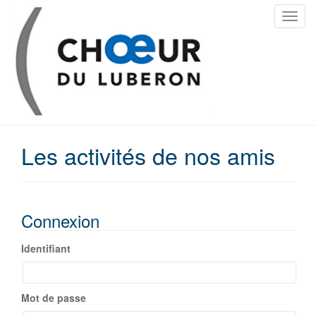
T
o
g
g
l
e
n
a
Les activités de nos amis
v
i
g
a
t
Connexion
i
o
Identifiant
n
Mot de passe