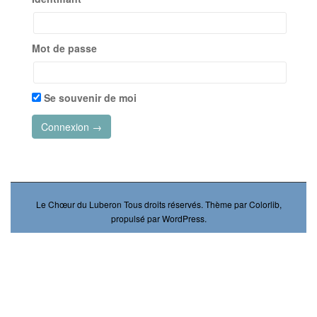
Mot de passe
Se souvenir de moi
Le Chœur du Luberon
Tous droits réservés. Thème par
Colorlib
,
propulsé par
WordPress
.