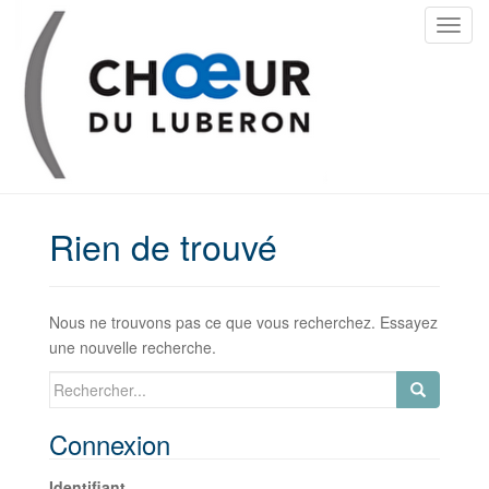
T
o
g
g
l
e
n
a
v
Rien de trouvé
i
g
a
Nous ne trouvons pas ce que vous recherchez. Essayez
t
une nouvelle recherche.
i
o
Search
n
for:
Connexion
Identifiant