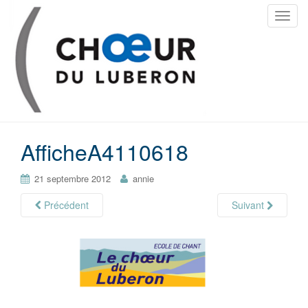
T
o
g
g
l
e
n
a
AfficheA4110618
v
i
g
21 septembre 2012
annie
a
Précédent
Suivant
t
i
o
n