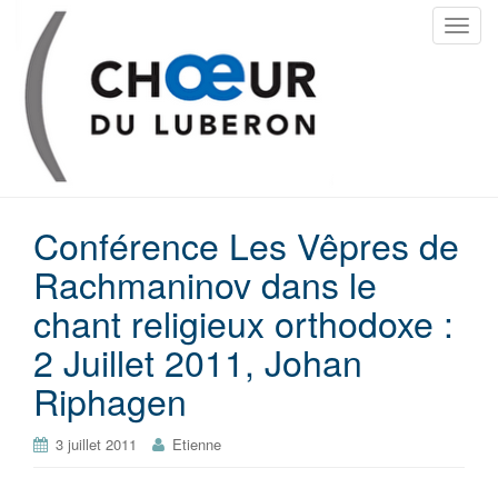
T
o
g
g
l
e
n
a
Conférence Les Vêpres de
v
i
Rachmaninov dans le
g
chant religieux orthodoxe :
a
t
2 Juillet 2011, Johan
i
Riphagen
o
n
3 juillet 2011
Etienne