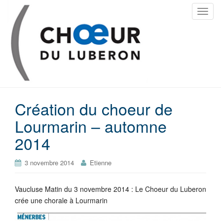
T
o
g
g
l
e
n
a
Création du choeur de
v
i
Lourmarin – automne
g
2014
a
t
i
3 novembre 2014
Etienne
o
n
Vaucluse Matin du 3 novembre 2014 : Le Choeur du Luberon
crée une chorale à Lourmarin