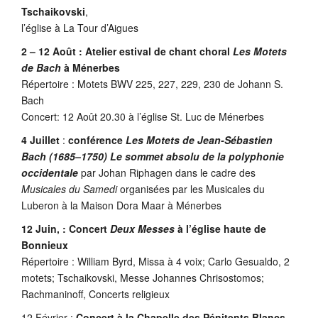
Tschaikovski
,
l’église à La Tour d’Aigues
2 – 12 Août : Atelier estival de chant choral
Les Motets
de Bach
à Ménerbes
Répertoire : Motets BWV 225, 227, 229, 230 de Johann S.
Bach
Concert: 12 Août 20.30 à l’église St. Luc de Ménerbes
4 Juillet
:
conférence
Les Motets de Jean-Sébastien
Bach (1685–1750) Le sommet absolu de la polyphonie
occidentale
par Johan Riphagen dans le cadre des
Musicales du Samedi
organisées par les Musicales du
Luberon à la Maison Dora Maar à Ménerbes
12 Juin, : Concert
Deux Messes
à l’église haute de
Bonnieux
Répertoire : William Byrd, Missa à 4 voix; Carlo Gesualdo, 2
motets; Tschaikovski, Messe Johannes Chrisostomos;
Rachmaninoff, Concerts religieux
12 Février :
Concert à la Chapelle des Pénitents Blancs,