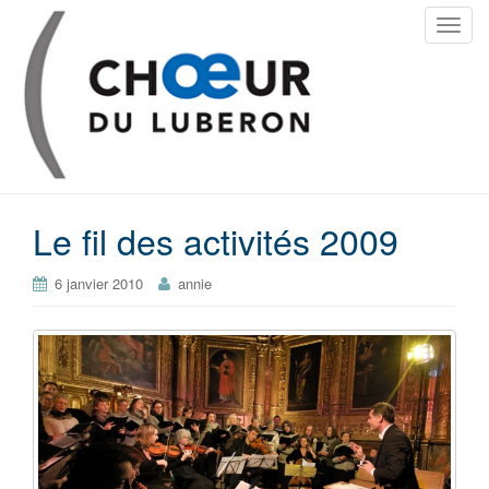
T
o
g
g
l
e
n
a
Le fil des activités 2009
v
i
g
6 janvier 2010
annie
a
t
i
o
n