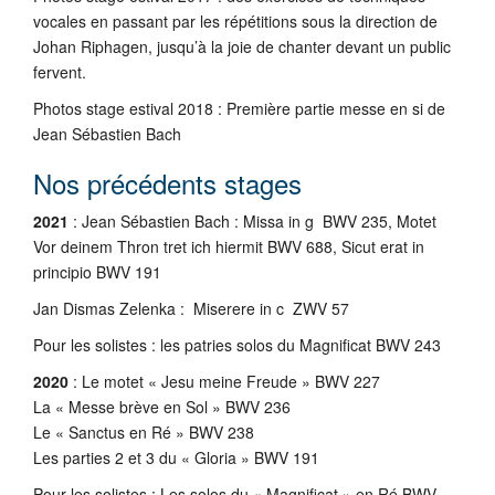
vocales en passant par les répétitions sous la direction de
Johan Riphagen, jusqu’à la joie de chanter devant un public
fervent.
Photos stage estival 2018 : Première partie messe en si de
Jean Sébastien Bach
Nos précédents stages
2021
: Jean Sébastien Bach : Missa in g BWV 235, Motet
Vor deinem Thron tret ich hiermit BWV 688, Sicut erat in
principio BWV 191
Jan Dismas Zelenka : Miserere in c ZWV 57
Pour les solistes : les patries solos du Magnificat BWV 243
2020
: Le motet « Jesu meine Freude » BWV 227
La « Messe brève en Sol » BWV 236
Le « Sanctus en Ré » BWV 238
Les parties 2 et 3 du « Gloria » BWV 191
Pour les solistes : Les solos du « Magnificat » en Ré BWV