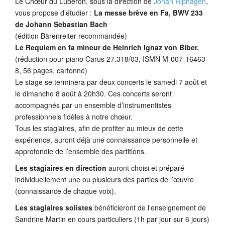
Le Chœur du Luberon, sous la direction de
Johan Riphagen
,
vous propose d’étudier :
La messe brève en Fa, BWV 233
de Johann Sebastian Bach
(édition Bärenreiter recommandée)
Le Requiem en fa mineur de Heinrich Ignaz von Biber.
(
réduction pour piano Carus 27.318/03, ISMN M-007-16463-
8, 56 pages, cartonné)
Le stage se terminera par deux
concerts le samedi 7 août et
le dimanche 8 août à 20h30
. Ces
concerts seront
accompagnés par un ensemble
d’instrumentistes
professionnels fidèles à notre
chœur.
Tous les stagiaires,
afin de profiter au mieux de cette
expérience,
auront déjà une
connaissance
personnelle et
approfondie de
l’ensemble
des partitions.
Les stagiaires en direction
auront choisi et préparé
individuellement une ou plusieurs des
parties de
l’œuvre
(connaissance de chaque voix).
Les stagiaires solistes
bénéficieront
de
l’enseign
ement de
Sandrine Martin
en cours
particuliers (1h par jour sur 6 jours)