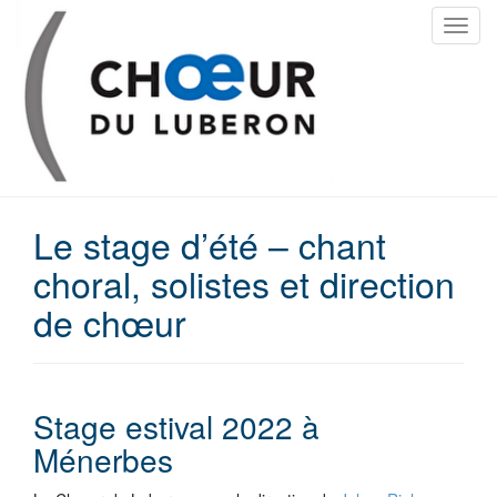
T
o
g
g
l
e
n
a
Le stage d’été – chant
v
i
choral, solistes et direction
g
de chœur
a
t
i
o
n
Stage estival 2022 à
Ménerbes