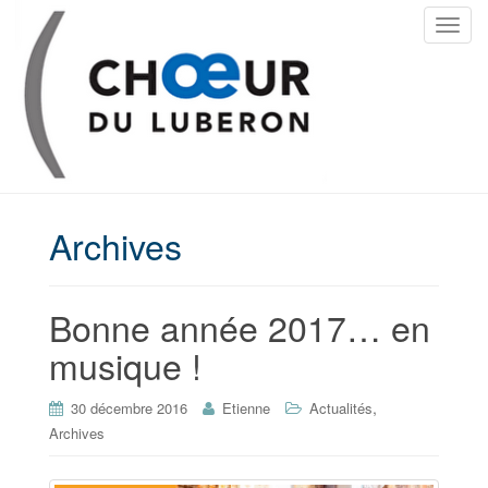
T
o
g
g
l
e
n
a
v
Archives
i
g
a
Bonne année 2017… en
t
musique !
i
o
n
,
30 décembre 2016
Etienne
Actualités
Archives