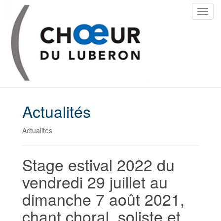
T
o
g
g
l
e
n
a
v
Actualités
i
g
Actualités
a
t
Stage estival 2022 du
i
o
vendredi 29 juillet au
n
dimanche 7 août 2021,
chant choral, soliste et