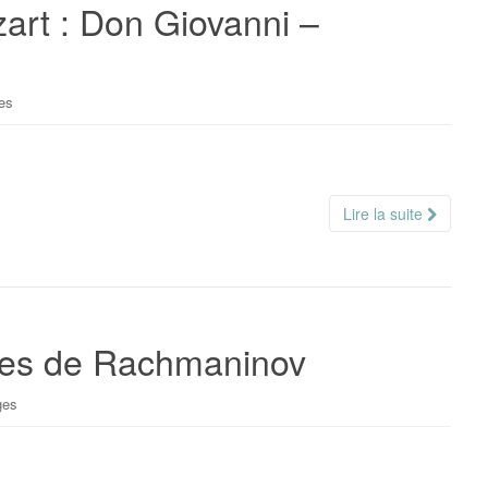
zart : Don Giovanni –
es
Lire la suite
res de Rachmaninov
ges