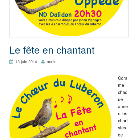
Le fête en chantant
13 juin 2014
annie
Com
me
chaq
ue
anné
e les
chori
stes
de