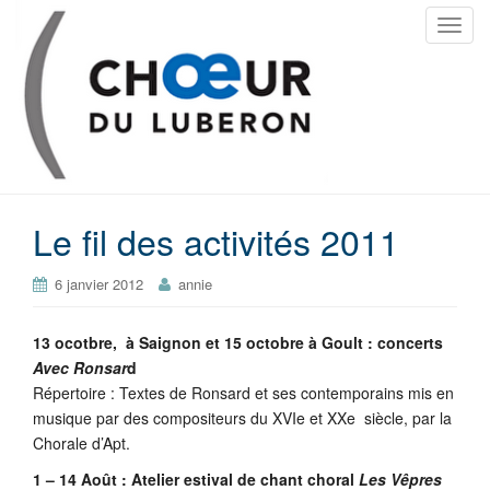
T
o
g
g
l
e
n
a
Le fil des activités 2011
v
i
g
6 janvier 2012
annie
a
t
13 ocotbre, à Saignon et 15 octobre à Goult : concerts
i
Avec Ronsar
d
o
Répertoire : Textes de Ronsard et ses contemporains mis en
n
musique par des compositeurs du XVIe et XXe siècle, par la
Chorale d’Apt.
1 – 14 Août : Atelier estival de chant choral
Les Vêpres