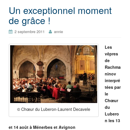
Un exceptionnel moment
de grâce !
2 septembre 2011
annie
Les
vêpres
de
Rachma
ninov
interpré
tées par
le
Chœur
du
© Chœur du Luberon-Laurent Decavele
Lubero
n les 13
et 14 août à Ménerbes et Avignon