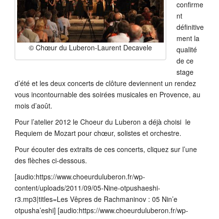
confirme
nt
définitive
ment la
© Chœur du Luberon-Laurent Decavele
qualité
de ce
stage
d’été et les deux concerts de clôture deviennent un rendez
vous incontournable des soirées musicales en Provence, au
mois d’août.
Pour l’atelier 2012 le Choeur du Luberon a déjà choisi le
Requiem de Mozart pour chœur, solistes et orchestre.
Pour écouter des extraits de ces concerts, cliquez sur l’une
des flèches ci-dessous.
[audio:https://www.choeurduluberon.fr/wp-
content/uploads/2011/09/05-Nine-otpushaeshi-
r3.mp3|titles=Les Vêpres de Rachmaninov : 05 Nin’e
otpusha’eshi] [audio:https://www.choeurduluberon.fr/wp-