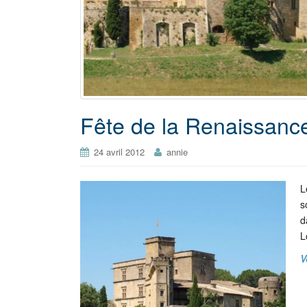
Fête de la Renaissanc
24 avril 2012
annie
L
s
d
L
V